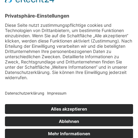
¹³C-ATEMTEST
Anwendung:
Verdacht auf Helicobacter-pylori-Infektion des Magens
bzw. Kontrolle nach deren Behandlung
Dieser Test basiert auf einem anderen Prinzip. Nach
Gabe einer Kapsel mit chemisch markiertem Harnstoff
wird dieser Harnstoff im Magen gespalten und als
Kohlendioxid abgeatmet, wenn das Magenbakterium
Helicobacter pylori im Magen siedelt. Die Ausatemluft
wird in einem Probengefäß (Tüte) gesammelt und zur
Analyse an ein Speziallabor versandt.
Gastroenterologie Gropiusstadt
Johannisthaler Chaussee 317 in 12351 Berlin